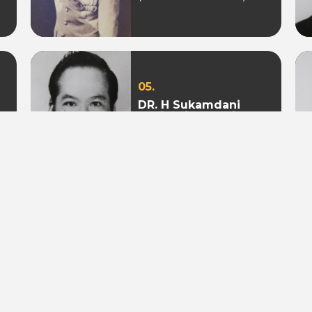
05.
DR. H Sukamdani
Sahid Gito Sardjono
(Periode 1982-1985 &
1985-1988)
08.
Mohamad S. Hidayat
(Periode 2004-2009 &
2009 - 2010)