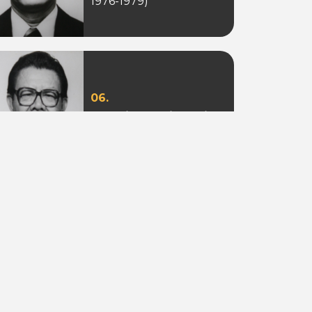
1976-1979)
06.
Ir. Sotion Ardjanggi
(Periode 1988-1993)
09.
Adi Putra Tahir
(Periode 2010)