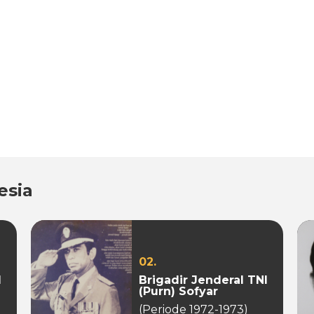
esia
02.
I
Brigadir Jenderal TNI
(Purn) Sofyar
(Periode 1972-1973)