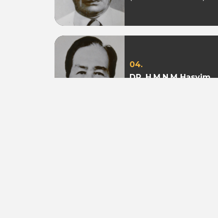
04.
DR. H.M.N.M Hasyim
Ning
(Periode 1979 - 1982)
07.
Aburizal Bakrie
(Periode 1993-1998 &
1998-2003)